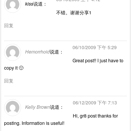
kiss
说道：
不错。谢谢分享1
回复
06/10/2009 下午 5:29
Hemorrhoid
说道：
Great post!! I just have to
copy it 🙂
回复
06/12/2009 下午 7:13
Kelly Brown
说道：
Hi, gr8 post thanks for
posting. Information is useful!